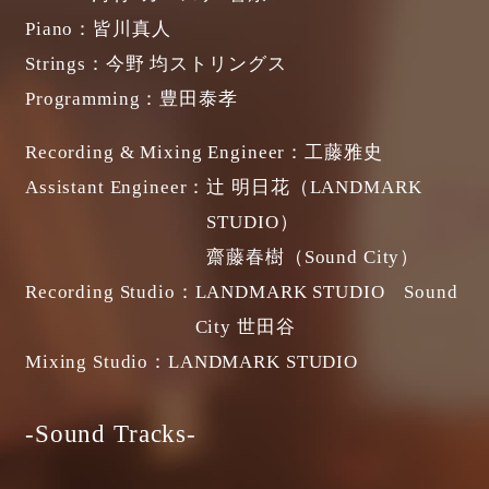
Piano：
皆川真人
Strings：
今野 均ストリングス
Programming：
豊田泰孝
Recording & Mixing Engineer：
工藤雅史
Assistant Engineer：
辻 明日花（LANDMARK
STUDIO）
齋藤春樹（Sound City）
Recording Studio：
LANDMARK STUDIO Sound
City 世田谷
Mixing Studio：
LANDMARK STUDIO
-Sound Tracks-