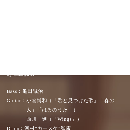
-Songs Credit-
All Lyrics & Composed & Arranged
by 亀田誠治
Bass：
亀田誠治
Guitar：
小倉博和（「君と見つけた歌」「春の
人」「はるのうた」）
西川 進（「Wings」）
Drum：
河村“カースケ”智康